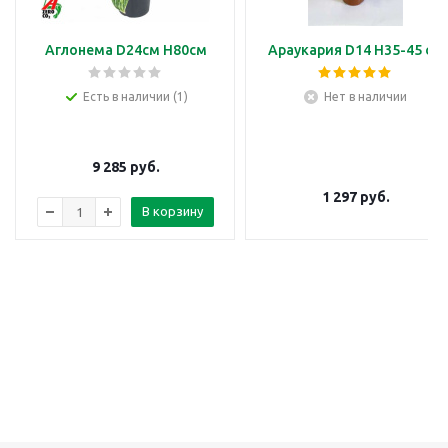
Аглонема D24см H80см
Араукария D14 H35-45 см
Есть в наличии (1)
Нет в наличии
9 285
руб.
1 297
руб.
В корзину