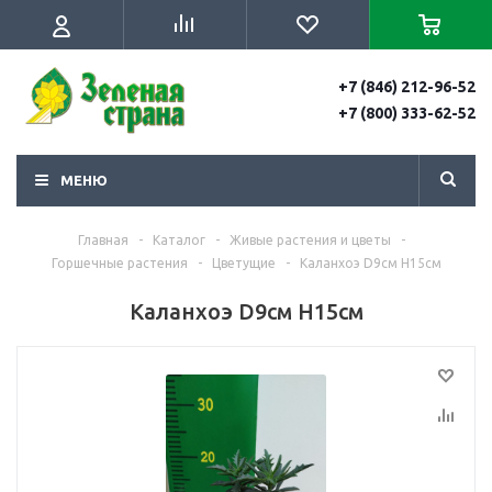
+7 (846) 212-96-52
+7 (800) 333-62-52
МЕНЮ
Главная
-
Каталог
-
Живые растения и цветы
-
Горшечные растения
-
Цветущие
-
Каланхоэ D9см H15см
Каланхоэ D9см H15см