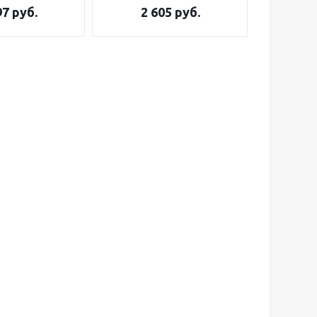
97
руб.
2 605
руб.
3 