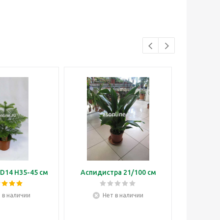
D14 H35-45 см
Аспидистра 21/100 см
Бонса
 в наличии
Нет в наличии
Н