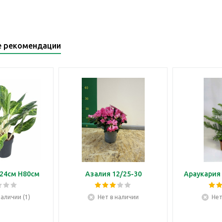
е рекомендации
24см H80см
Азалия 12/25-30
Араукария 
наличии (1)
Нет в наличии
Нет