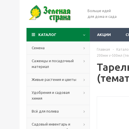
Больше идей
для дома и сада
КАТАЛОГ
АКЦИИ
С
Семена
Главная
-
Катало
200мм v-500мл (те
Саженцы и посадочный
Тарел
материал
(тема
Живые растения и цветы
Удобрения и садовая
химия
Всё для полива
Садовый инвентарь и