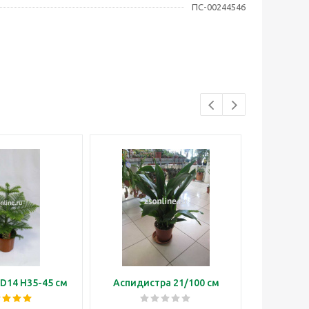
ПС-00244546
D14 H35-45 см
Аспидистра 21/100 см
Бонса