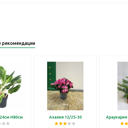
е рекомендации
24см H80см
Азалия 12/25-30
Араукария 