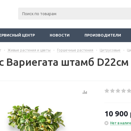
ЕРВИСНЫЙ ЦЕНТР
НОВОСТИ
ПРОИЗВОДИТЕЛИ
г
-
Живые растения и цветы
-
Горшечные растения
-
Цитрусовые
-
Ци
с Вариегата штамб D22см
10 900
Нет в налич