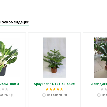
е рекомендации
24см H80см
Араукария D14 H35-45 см
Аспидист
наличии (1)
Нет в наличии
Нет