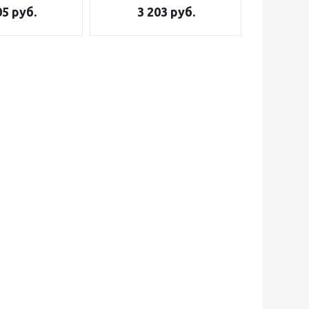
05
руб.
3 203
руб.
2 