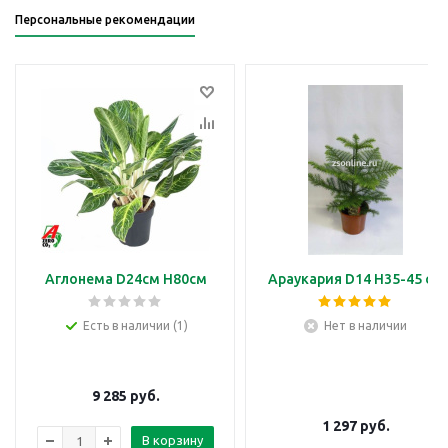
Персональные рекомендации
Аглонема D24см H80см
Араукария D14 H35-45 см
Есть в наличии (1)
Нет в наличии
9 285
руб.
1 297
руб.
В корзину