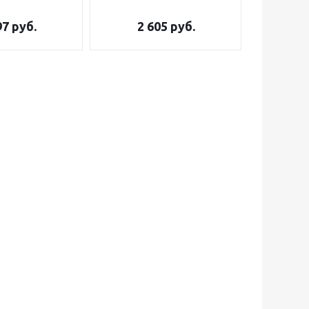
97
руб.
2 605
руб.
3 