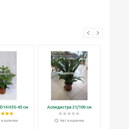
D14 H35-45 см
Аспидистра 21/100 см
Бонса
 в наличии
Нет в наличии
Н