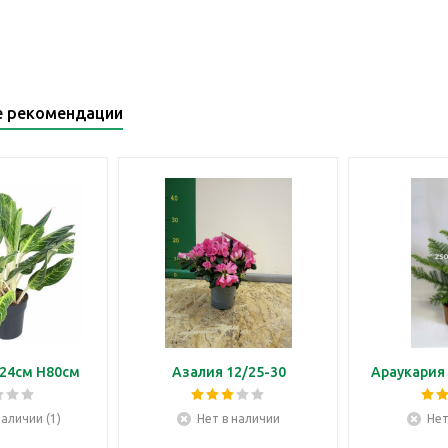
е рекомендации
24см H80см
Азалия 12/25-30
Араукария 
наличии (1)
Нет в наличии
Нет