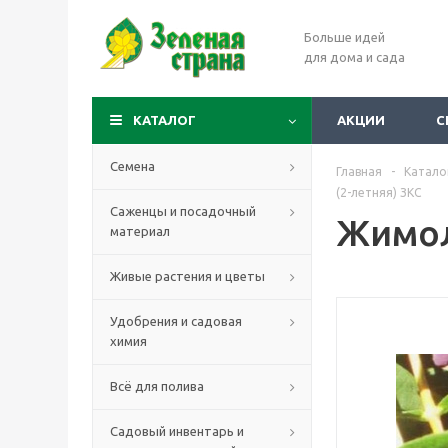
Больше идей
для дома и сада
КАТАЛОГ
АКЦИИ
С
Семена
Главная
-
Катало
(2-летняя) ЗКС
Саженцы и посадочный
Жимол
материал
Живые растения и цветы
Удобрения и садовая
химия
Всё для полива
Садовый инвентарь и