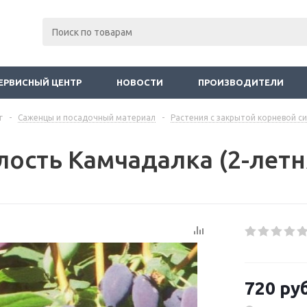
ЕРВИСНЫЙ ЦЕНТР
НОВОСТИ
ПРОИЗВОДИТЕЛИ
г
-
Саженцы и посадочный материал
-
Растения с закрытой корневой с
ость Камчадалка (2-летн
720
руб