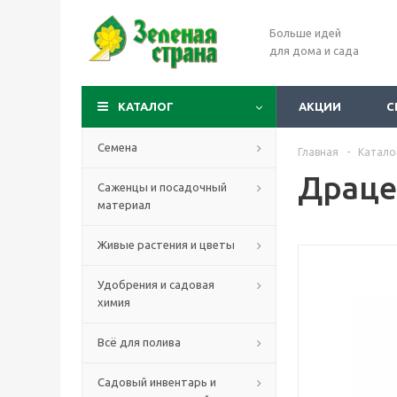
Больше идей
для дома и сада
КАТАЛОГ
АКЦИИ
С
Семена
Главная
-
Катало
Драце
Саженцы и посадочный
материал
Живые растения и цветы
Удобрения и садовая
химия
Всё для полива
Садовый инвентарь и