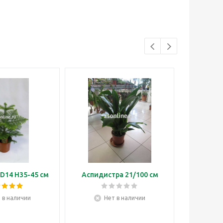
D14 H35-45 см
Аспидистра 21/100 см
Бонса
 в наличии
Нет в наличии
Н