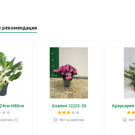
е рекомендации
24см H80см
Азалия 12/25-30
Араукария 
наличии (1)
Нет в наличии
Нет