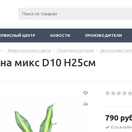
ЕРВИСНЫЙ ЦЕНТР
НОВОСТИ
ПРОИЗВОДИТЕЛИ
г
-
Живые растения и цветы
-
Горшечные растения
-
Декоративно-лис
на микс D10 H25см
790
руб
Есть в нали