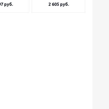
97
руб.
2 605
руб.
3 