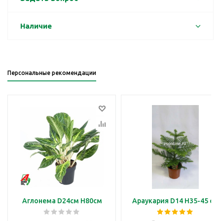
Наличие
Персональные рекомендации
Аглонема D24см H80см
Араукария D14 H35-45 см