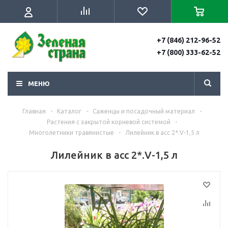
+7 (846) 212-96-52
+7 (800) 333-62-52
МЕНЮ
Главная
-
Каталог
-
Саженцы и посадочный материал
-
Растения с закрытой корневой системой
-
Многолетники травянистые
-
Лилейник в асс 2*.V-1,5 л
Лилейник в асс 2*.V-1,5 л