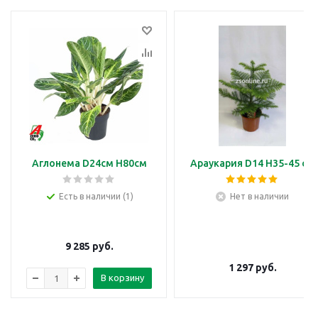
Аглонема D24см H80см
Араукария D14 H35-45 см
Есть в наличии (1)
Нет в наличии
9 285
руб.
1 297
руб.
В корзину