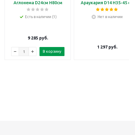
Аглонема D24см H80см
Араукария D14 H35-45 см
Есть в наличии (1)
Нет в наличии
9 285
руб.
1 297
руб.
В корзину