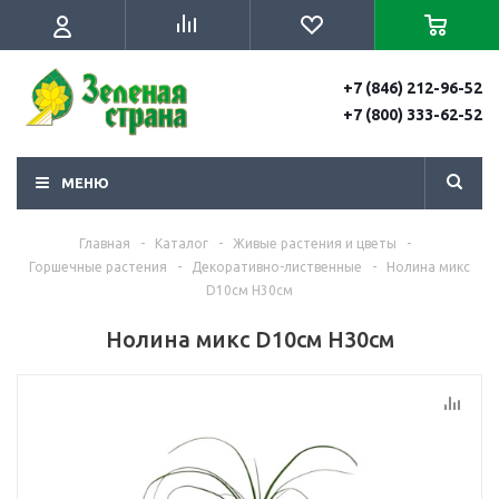
+7 (846) 212-96-52
+7 (800) 333-62-52
МЕНЮ
Главная
-
Каталог
-
Живые растения и цветы
-
Горшечные растения
-
Декоративно-лиственные
-
Нолина микс
D10cм H30см
Нолина микс D10cм H30см