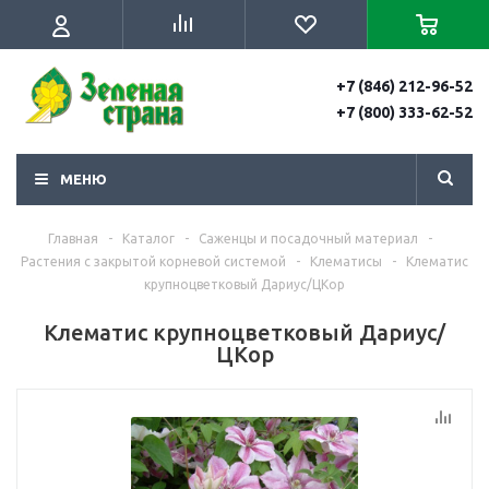
+7 (846) 212-96-52
+7 (800) 333-62-52
МЕНЮ
Главная
-
Каталог
-
Саженцы и посадочный материал
-
Растения с закрытой корневой системой
-
Клематисы
-
Клематис
крупноцветковый Дариус/ЦКор
Клематис крупноцветковый Дариус/
ЦКор