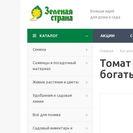
Больше идей
для дома и сада
КАТАЛОГ
АКЦИИ
С
Семена
Главная
-
Катало
Томат 
Саженцы и посадочный
материал
богат
Живые растения и цветы
Удобрения и садовая
химия
Всё для полива
Садовый инвентарь и