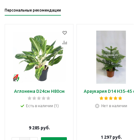
Персональные рекомендации
Аглонема D24см H80см
Араукария D14 H35-45 см
Есть в наличии (1)
Нет в наличии
9 285
руб.
1 297
руб.