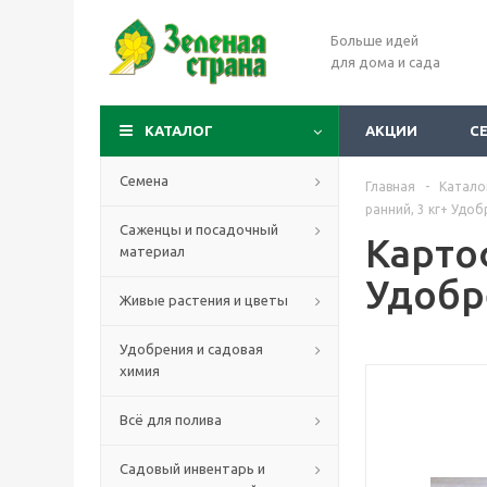
Больше идей
для дома и сада
КАТАЛОГ
АКЦИИ
С
Семена
Главная
-
Катало
ранний, 3 кг+ Удо
Саженцы и посадочный
Карто
материал
Удобр
Живые растения и цветы
Удобрения и садовая
химия
Всё для полива
Садовый инвентарь и