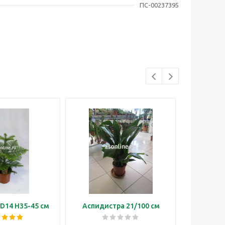
ПС-00237395
D14 H35-45 см
Аспидистра 21/100 см
Бонса