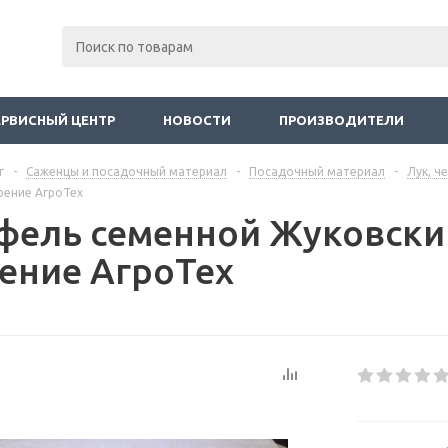
ЕРВИСНЫЙ ЦЕНТР
НОВОСТИ
ПРОИЗВОДИТЕЛИ
г
-
Саженцы и посадочный материал
-
Посадочный материал
-
Лук, ч
брение АгроТех
фель семенной Жуковский
ение АгроТех