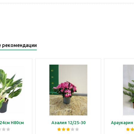
е рекомендации
24см H80см
Азалия 12/25-30
Араукария 