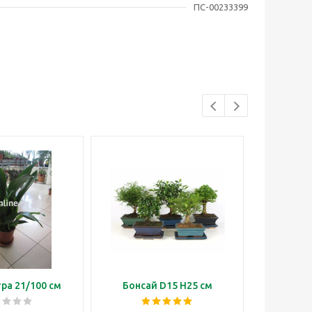
ПС-00233399
ра 21/100 см
Бонсай D15 H25 см
Бонсай м