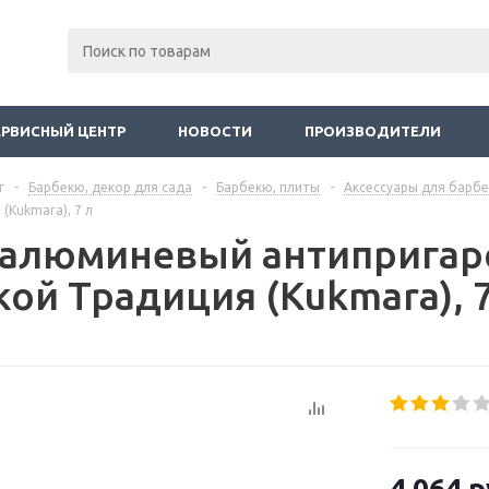
ЕРВИСНЫЙ ЦЕНТР
НОВОСТИ
ПРОИЗВОДИТЕЛИ
г
-
Барбекю, декор для сада
-
Барбекю, плиты
-
Аксессуары для барб
(Kukmara), 7 л
 алюминевый антипригар
ой Традиция (Kukmara), 7
4 064
р