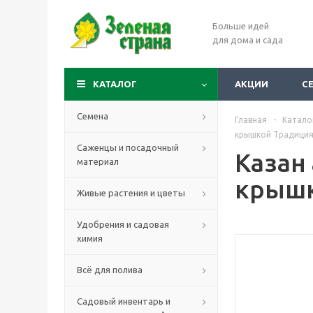
Больше идей
для дома и сада
КАТАЛОГ
АКЦИИ
С
Семена
Главная
-
Катало
крышкой Традиция 
Саженцы и посадочный
Казан
материал
крышк
Живые растения и цветы
Удобрения и садовая
химия
Всё для полива
Садовый инвентарь и