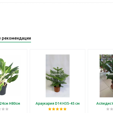
е рекомендации
24см H80см
Араукария D14 H35-45 см
Аспидист