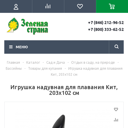
+7 (846) 212-96-52
+7 (800) 333-62-52
МЕНЮ
Главная
-
Каталог
-
Сад и Дача
-
Отдых в саду, на природе
-
Бассейны
-
Товары для купания
-
Игрушка надувная для плавания
Кит, 203х102 см
Игрушка надувная для плавания Кит,
203х102 см