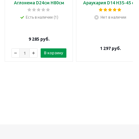
Аглонема D24см H80см
Араукария D14 H35-45 см
Есть в наличии (1)
Нет в наличии
9 285
руб.
1 297
руб.
В корзину