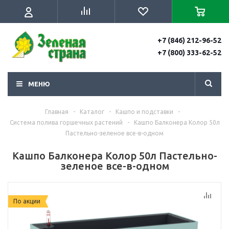
+7 (846) 212-96-52
+7 (800) 333-62-52
МЕНЮ
Главная
-
Каталог
-
Кашпо и подставки
-
Система полива горшечных растений
-
Кашпо Балконера Колор 50л
Пастельно-зеленое все-в-одном
Кашпо Балконера Колор 50л Пастельно-
зеленое все-в-одном
По акции