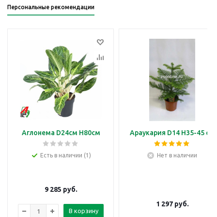
Персональные рекомендации
Аглонема D24см H80см
Араукария D14 H35-45 см
Есть в наличии (1)
Нет в наличии
9 285
руб.
1 297
руб.
В корзину