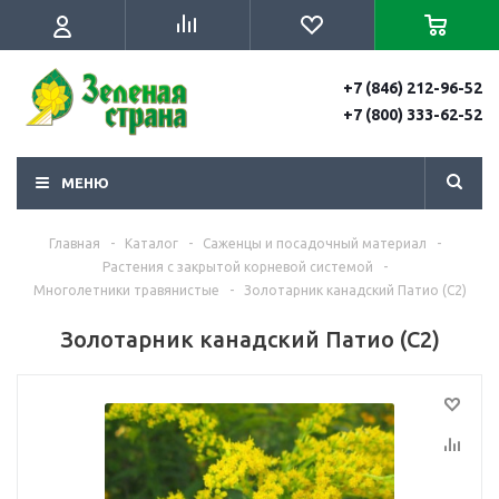
+7 (846) 212-96-52
+7 (800) 333-62-52
МЕНЮ
Главная
-
Каталог
-
Саженцы и посадочный материал
-
Растения с закрытой корневой системой
-
Многолетники травянистые
-
Золотарник канадский Патио (С2)
Золотарник канадский Патио (С2)