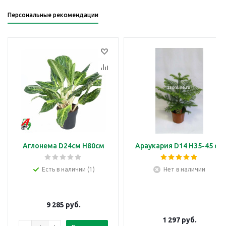
Персональные рекомендации
Аглонема D24см H80см
Араукария D14 H35-45 см
Есть в наличии (1)
Нет в наличии
9 285
руб.
1 297
руб.