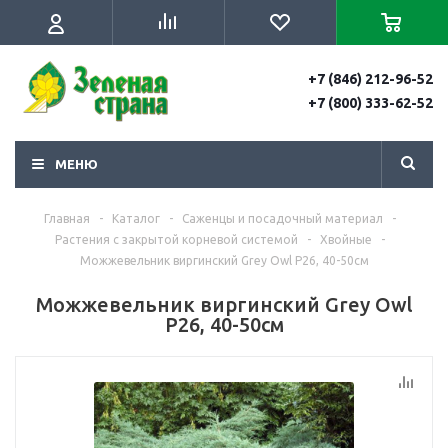
+7 (846) 212-96-52
+7 (800) 333-62-52
МЕНЮ
Главная
-
Каталог
-
Саженцы и посадочный материал
-
Растения с закрытой корневой системой
-
Хвойные
-
Можжевельник виргинский Grey Owl Р26, 40-50см
Можжевельник виргинский Grey Owl
Р26, 40-50см