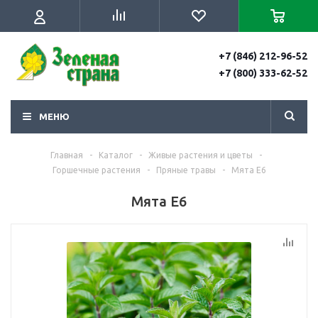
+7 (846) 212-96-52
+7 (800) 333-62-52
МЕНЮ
Главная
-
Каталог
-
Живые растения и цветы
-
Горшечные растения
-
Пряные травы
-
Мята Е6
Мята Е6