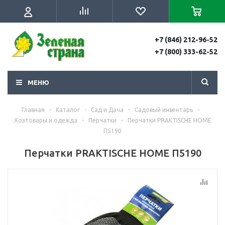
+7 (846) 212-96-52
+7 (800) 333-62-52
МЕНЮ
Главная
-
Каталог
-
Сад и Дача
-
Садовый инвентарь
-
Хозтовары и одежда
-
Перчатки
-
Перчатки PRAKTISCHE HOME
П5190
Перчатки PRAKTISCHE HOME П5190