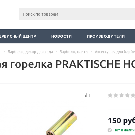
ЕРВИСНЫЙ ЦЕНТР
НОВОСТИ
ПРОИЗВОДИТЕЛИ
г
-
Барбекю, декор для сада
-
Барбекю, плиты
-
Аксессуары для барб
ая горелка PRAKTISCHE 
150
руб
Нет в налич