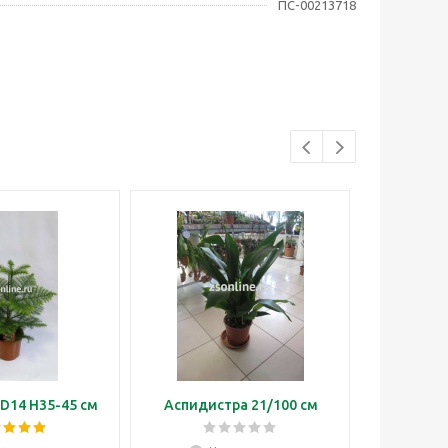
ПС-00213718
D14 H35-45 см
Аспидистра 21/100 см
Бонса