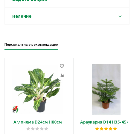
Наличие
Персональные рекомендации
Аглонема D24см H80см
Араукария D14 H35-45 см