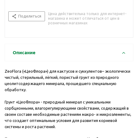
Цена действительна только для интернет-
Поделиться
магазина и может отличаться от цен в
розничных магазинах
Описание
ZeoFlora («ЦеоФлора») для кактусов и суккулентов– экологически
чистый, стерильный, лёгкий, пористый грунт из природного
цеолитсодержащего минерала, прошедшего специальную
обработку.
Грунт «ЦеоФлора» - природный минерал с уникальными
сорбционными, влагорегулирующими свойствами, содержащий в
своем составе необходимые растениям макро- и микроэлементы,
что создает оптимальные условия для развития корневой
системы и роста растений.