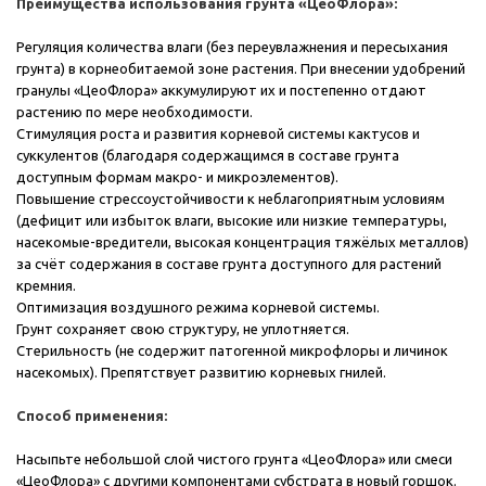
Преимущества использования грунта «ЦеоФлора»:
Регуляция количества влаги (без переувлажнения и пересыхания
грунта) в корнеобитаемой зоне растения. При внесении удобрений
гранулы «ЦеоФлора» аккумулируют их и постепенно отдают
растению по мере необходимости.
Стимуляция роста и развития корневой системы кактусов и
суккулентов (благодаря содержащимся в составе грунта
доступным формам макро- и микроэлементов).
Повышение стрессоустойчивости к неблагоприятным условиям
(дефицит или избыток влаги, высокие или низкие температуры,
насекомые-вредители, высокая концентрация тяжёлых металлов)
за счёт содержания в составе грунта доступного для растений
кремния.
Оптимизация воздушного режима корневой системы.
Грунт сохраняет свою структуру, не уплотняется.
Стерильность (не содержит патогенной микрофлоры и личинок
насекомых). Препятствует развитию корневых гнилей.
Способ применения:
Насыпьте небольшой слой чистого грунта «ЦеоФлора» или смеси
«ЦеоФлора» с другими компонентами субстрата в новый горшок.