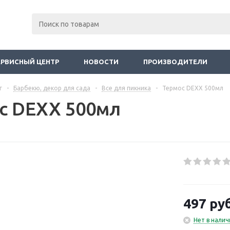
ЕРВИСНЫЙ ЦЕНТР
НОВОСТИ
ПРОИЗВОДИТЕЛИ
г
-
Барбекю, декор для сада
-
Все для пикника
-
Термос DEXX 500мл
с DEXX 500мл
497
руб
Нет в налич