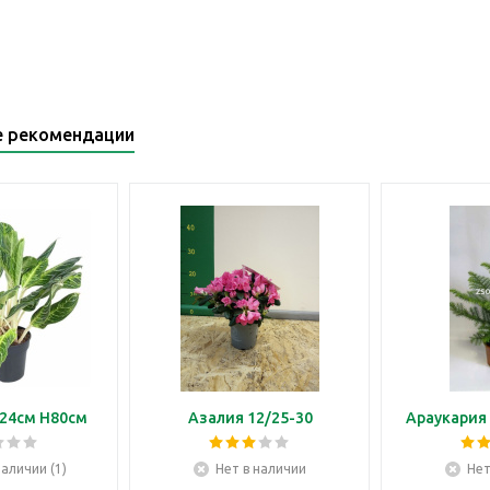
е рекомендации
24см H80см
Азалия 12/25-30
Араукария 
наличии (1)
Нет в наличии
Нет