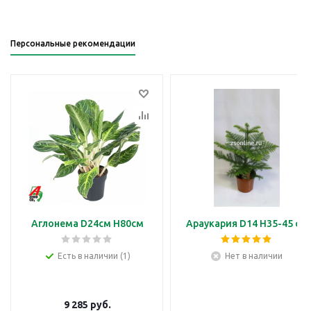
Персональные рекомендации
Аглонема D24см H80см
Араукария D14 H35-45 см
Есть в наличии (1)
Нет в наличии
9 285
руб.