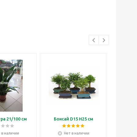
ра 21/100 см
Бонсай D15 H25 см
Бонсай м
 в наличии
Нет в наличии
Н