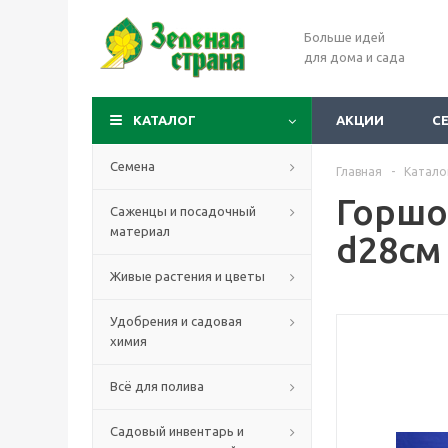
Больше идей
для дома и сада
КАТАЛОГ
АКЦИИ
С
Семена
Главная
-
Катало
Горшо
Саженцы и посадочный
материал
d28см 
Живые растения и цветы
Удобрения и садовая
химия
Всё для полива
Садовый инвентарь и