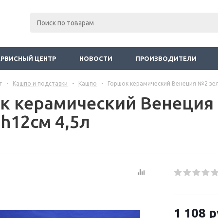
ЕРВИСНЫЙ ЦЕНТР
НОВОСТИ
ПРОИЗВОДИТЕЛИ
г
-
Кашпо и подставки
-
Кашпо
-
Горшок керамический Венеция №2 зел
к керамический Венеция
h12см 4,5л
1 108
р