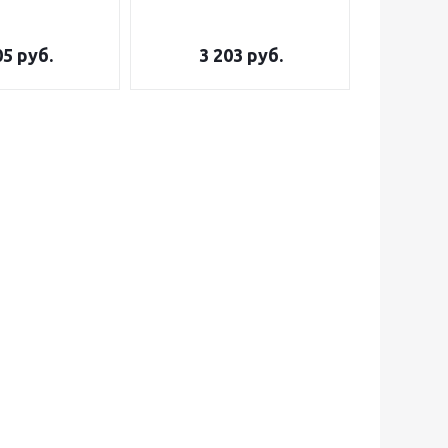
05
руб.
3 203
руб.
2 