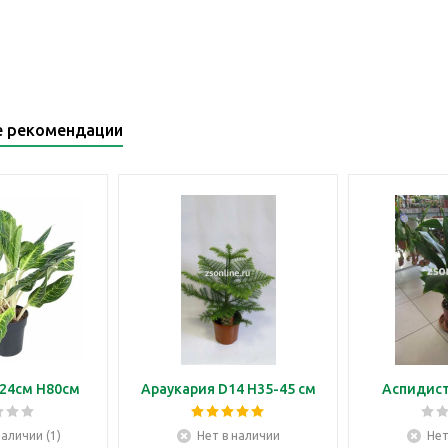
е рекомендации
24см H80см
Араукария D14 H35-45 см
Аспидист
наличии (1)
Нет в наличии
Нет