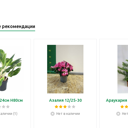
е рекомендации
24см H80см
Азалия 12/25-30
Араукария 
наличии (1)
Нет в наличии
Нет