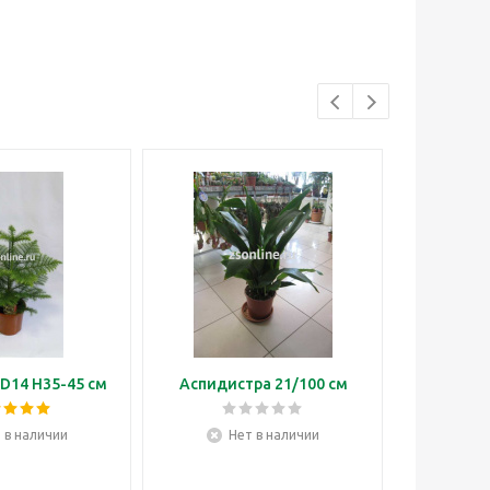
D14 H35-45 см
Аспидистра 21/100 см
Бонса
 в наличии
Нет в наличии
Н