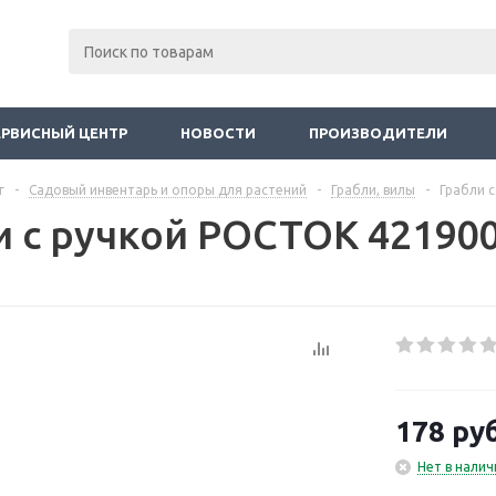
ЕРВИСНЫЙ ЦЕНТР
НОВОСТИ
ПРОИЗВОДИТЕЛИ
г
-
Садовый инвентарь и опоры для растений
-
Грабли, вилы
-
Грабли 
и с ручкой РОСТОК 421900
178
руб
Нет в налич