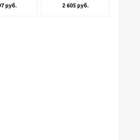
97
руб.
2 605
руб.
3 