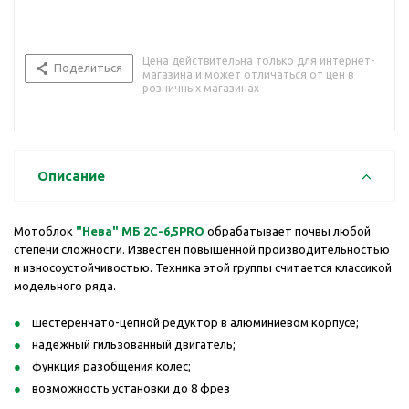
Цена действительна только для интернет-
Поделиться
магазина и может отличаться от цен в
розничных магазинах
Описание
Мотоблок
"Нева" МБ 2С-6,5PRO
обрабатывает почвы любой
степени сложности. Известен повышенной производительностью
и износоустойчивостью. Техника этой группы считается классикой
модельного ряда.
шестеренчато-цепной редуктор в алюминиевом корпусе;
надежный гильзованный двигатель;
функция разобщения колес;
возможность установки до 8 фрез