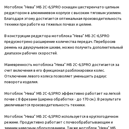
Мотоблок "Нева" МБ 2С-6,5PRO оснащен шестеренчато-цепным
редуктором в алюминиевом корпусе с высоким тяговым усилием.
Благодаря этому достигается оптимальная производительность
техники при работе на тяжелых почвах и целине.
В конструкции редуктора мотоблока "Нева" МБ 2С-6,5PRO
предусмотрено расширение количества передач. Перебросив
ремень на двухручьевом шкиве, можно получить дополнительный
диапазон рабочих скоростей.
Маневренность мотоблока "Нева" МБ 2С-6,5PRO достигается за
счет включения в его функционал разблокировки колес.
Отключение левого колеса позволяет уменьшить радиус
поворота изделия.
Мотоблок "Нева" МБ 2С-6,5PRO эффективно работает на легкой
почве с 8 фрезами (ширина обработки - до 170 см.). В результате
увеличивается производительность техники.
Мотоблок "Нева" МБ 2С-6,5PRO используется в круглогодичном
режиме. Продуктивно работает с почвообрабатывающим и
зимним навесным оборудованием. Также мотоблок "Нева" МБ