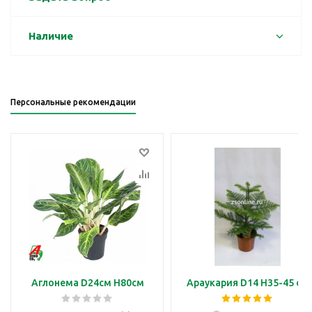
Наличие
Персональные рекомендации
Аглонема D24см H80см
Араукария D14 H35-45 см