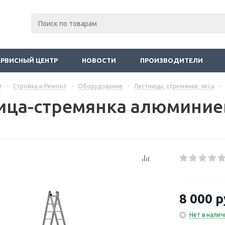
ЕРВИСНЫЙ ЦЕНТР
НОВОСТИ
ПРОИЗВОДИТЕЛИ
г
-
Стройка и Ремонт
-
Оборудование
-
Лестницы, стремянки, леса
-
ица-стремянка алюминиев
8 000
р
Нет в налич