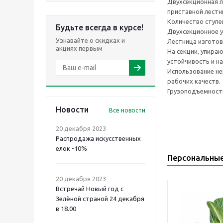
Двухсекционная л
приставной лестн
Количество ступен
Будьте всегда в курсе!
Двухсекционное у
Узнавайте о скидках и
Лестница изготовл
акциях первым
На секции, упира
устойчивость и н
Использование не
рабочих качеств.
Грузоподъемность
Новости
Все новости
20 декабря 2023
Распродажа искусственных
елок -10%
Персональны
20 декабря 2023
Встречай Новый год с
Зелёной страной 24 декабря
в 18.00