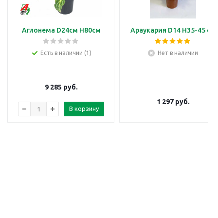
Аглонема D24см H80см
Араукария D14 H35-45 см
Есть в наличии (1)
Нет в наличии
9 285
руб.
1 297
руб.
В корзину