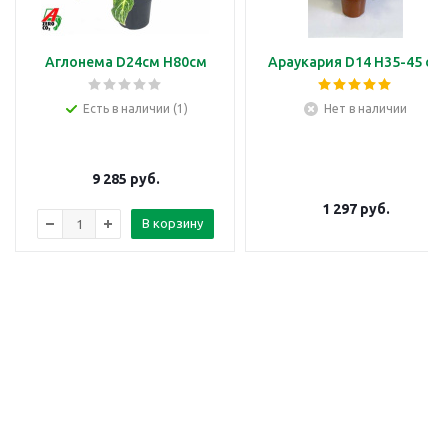
Аглонема D24см H80см
Араукария D14 H35-45 см
Есть в наличии (1)
Нет в наличии
9 285
руб.
1 297
руб.
В корзину