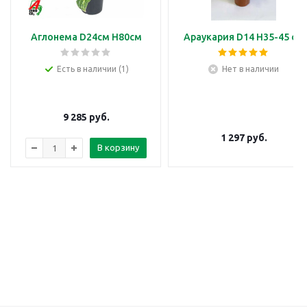
Аглонема D24см H80см
Араукария D14 H35-45 см
Есть в наличии (1)
Нет в наличии
9 285
руб.
1 297
руб.
В корзину