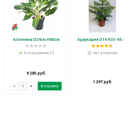
Аглонема D24см H80см
Араукария D14 H35-45 см
Есть в наличии (1)
Нет в наличии
9 285
руб.
1 297
руб.
В корзину