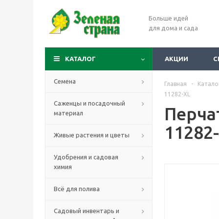
Больше идей
для дома и сада
КАТАЛОГ
АКЦИИ
С
Семена
Главная
-
Катало
11282-XL
Саженцы и посадочный
Перча
материал
11282
Живые растения и цветы
Удобрения и садовая
химия
Всё для полива
Садовый инвентарь и