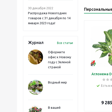
30 декабря 2022
Персональны
Распродажа Новогодних
товаров с 31 декабря по 14
января 2023 года!
Журнал
Все статьи
Оформите
офис к Новому
году с Зеленой
страной
Аглонема D
Водный мир
Есть в 
9 28
В вашей