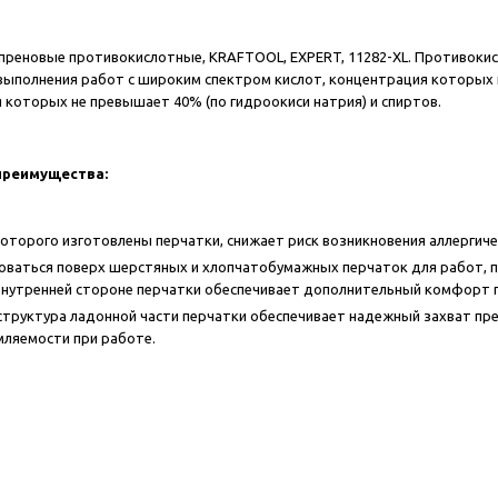
преновые противокислотные, KRAFTOOL, EXPERT, 11282-XL. Противокис
 выполнения работ с широким спектром кислот, концентрация которых н
 которых не превышает 40% (по гидроокиси натрия) и спиртов.
преимущества:
которого изготовлены перчатки, снижает риск возникновения аллергиче
оваться поверх шерстяных и хлопчатобумажных перчаток для работ, 
внутренней стороне перчатки обеспечивает дополнительный комфорт 
труктура ладонной части перчатки обеспечивает надежный захват пр
ляемости при работе.