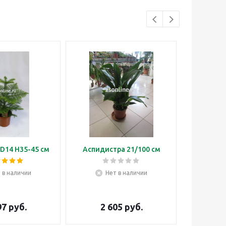
D14 H35-45 см
Аспидистра 21/100 см
Бонса
 в наличии
Нет в наличии
Н
97
руб.
2 605
руб.
3 