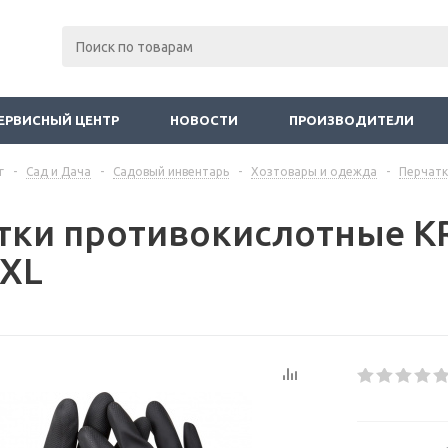
ЕРВИСНЫЙ ЦЕНТР
НОВОСТИ
ПРОИЗВОДИТЕЛИ
г
-
Сад и Дача
-
Садовый инвентарь
-
Хозтовары и одежда
-
Перчатк
тки противокислотные 
-XL