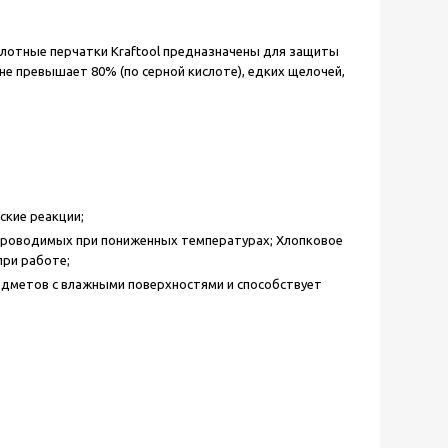
лотные перчатки Kraftool предназначены для защиты
е превышает 80% (по серной кислоте), едких щелочей,
ские реакции;
проводимых при пониженных температурах; Хлопковое
при работе;
едметов с влажными поверхностями и способствует