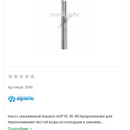
Артикул:
3545
Насос скважинный Aquario ASP1E-45-90 предназначен для
перекачивания чистой воды из колодцев и скважин,
применяется в бытовом водоснабжении и садоводстве.
Подробнее