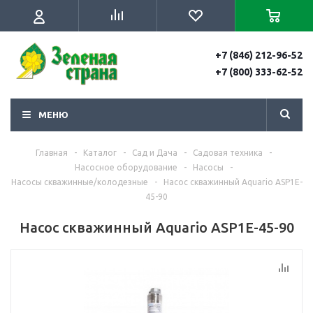
+7 (846) 212-96-52
+7 (800) 333-62-52
МЕНЮ
Главная
-
Каталог
-
Сад и Дача
-
Садовая техника
-
Насосное оборудование
-
Насосы
-
Насосы скважинные/колодезные
-
Насос скважинный Aquario ASP1E-
45-90
Насос скважинный Aquario ASP1E-45-90