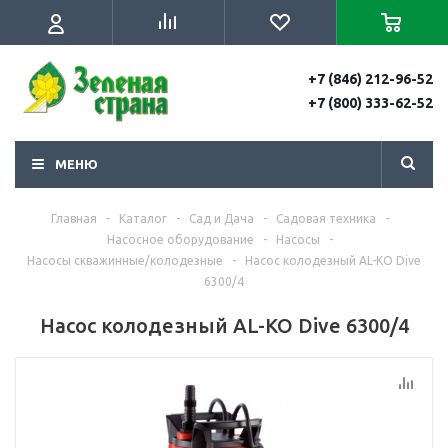
+7 (846) 212-96-52
+7 (800) 333-62-52
МЕНЮ
Главная
-
Каталог
-
Сад и Дача
-
Садовая техника
-
Насосное оборудование
-
Насосы
-
Насосы скважинные/колодезные
-
Насос колодезный AL-KO Dive
6300/4
Насос колодезный AL-KO Dive 6300/4