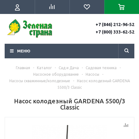
+7 (846) 212-96-52
+7 (800) 333-62-52
МЕНЮ
Главная
-
Каталог
-
Сад и Дача
-
Садовая техника
-
Насосное оборудование
-
Насосы
-
Насосы скважинные/колодезные
-
Насос колодезный GARDENA
5500/3 Classic
Насос колодезный GARDENA 5500/3
Classic