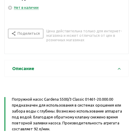
Нет в наличии
Цена действительна только для интернет-
Поделиться
магазина и может отличаться от цен в
розничных магазинах
Описание
Погружной насос Gardena 5500/3 Classic 01461-20.000.00
предназначен для использования в системах орошения или
забора воды с глубины. Возможно использование аппарата
под водой. Благодаря обратному клапану снижено время
повторной заливки насоса. Производительность агрегата
составляет 92 л/мин.