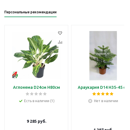
Персональные рекомендации
Аглонема D24см H80см
Араукария D14 H35-45 см
Есть в наличии (1)
Нет в наличии
9 285
руб.
1 297
руб.