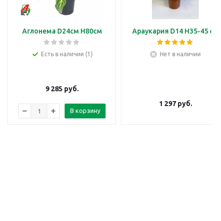
Аглонема D24см H80см
Араукария D14 H35-45 см
Есть в наличии (1)
Нет в наличии
9 285
руб.
1 297
руб.
В корзину