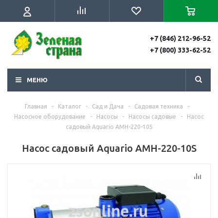
+7 (846) 212-96-52
+7 (800) 333-62-52
МЕНЮ
Главная
-
Каталог
-
Сад и Дача
-
Садовая техника
-
Насосное оборудование
-
Насосы
-
Насосы садовые
-
Насос
садовый Aquario AMH-220-10S
Насос садовый Aquario AMH-220-10S