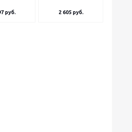
97
руб.
2 605
руб.
3 