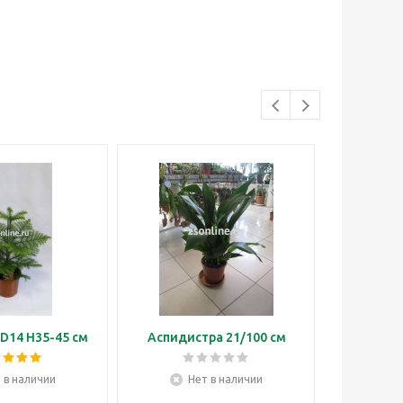
D14 H35-45 см
Аспидистра 21/100 см
Бонса
 в наличии
Нет в наличии
Н