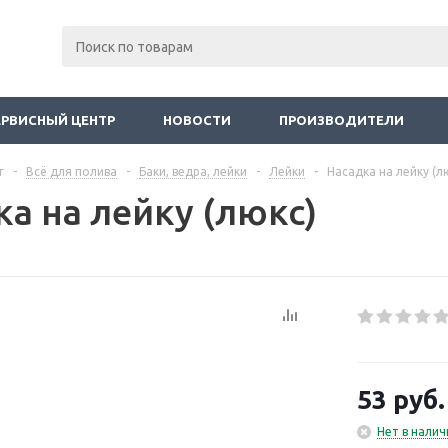
ЕРВИСНЫЙ ЦЕНТР
НОВОСТИ
ПРОИЗВОДИТЕЛИ
г
-
Всё для полива
-
Баки, ведра, лейки
-
Лейки
-
Насадка на лейку (л
а на лейку (люкс)
53
руб.
Нет в налич