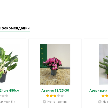
е рекомендации
24см H80см
Азалия 12/25-30
Араукария 
наличии (1)
Нет в наличии
Нет