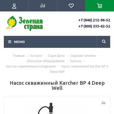
+7 (846) 212-96-52
+7 (800) 333-62-52
МЕНЮ
Главная
-
Каталог
-
Сад и Дача
-
Садовая техника
-
Насосное оборудование
-
Насосы
-
Насосы скважинные/колодезные
-
Насос скважинный Karcher BP 4
Deep Well
Насос скважинный Karcher BP 4 Deep
Well