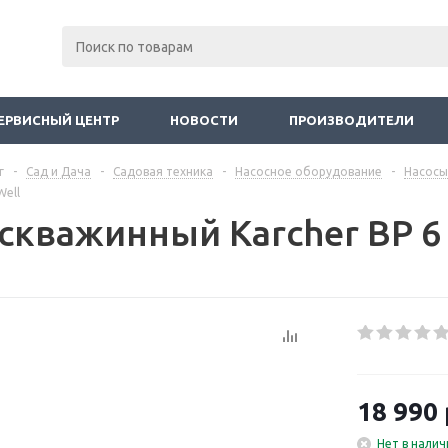
ЕРВИСНЫЙ ЦЕНТР
НОВОСТИ
ПРОИЗВОДИТЕЛИ
г
-
Сад и Дача
-
Садовая техника
-
Насосное оборудование
-
Насосы
Well
 скважинный Karcher BP 6
18 990
Нет в налич