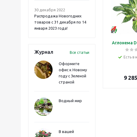
30 декабря 2022
Распродажа Новогодних
товаров с 31 декабря по 14
января 2023 года!
Аглонема D
Журнал
Все статьи
Есть в 
Оформите
офис к Новому
году с Зеленой
9 28
страной
Водный мир
В вашей