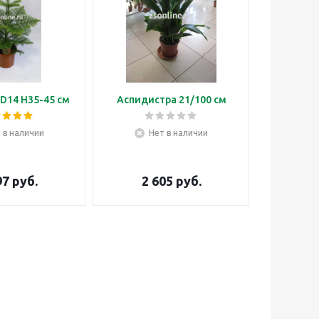
D14 H35-45 см
Аспидистра 21/100 см
Бонса
 в наличии
Нет в наличии
Н
97
руб.
2 605
руб.
3 