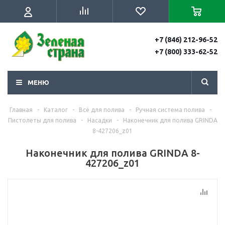
+7 (846) 212-96-52
+7 (800) 333-62-52
МЕНЮ
Главная
-
Каталог
-
Всё для полива
-
Ручная система полива
-
Пистолеты для полива
-
Насадки
-
Наконечник для полива GRINDA
8-427206_z01
Наконечник для полива GRINDA 8-
427206_z01