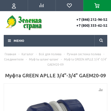
+7 (846) 212-96-52
+7 (800) 333-62-52
МЕНЮ
Главная
-
Каталог
-
Всё для полива
-
Ручная система полива
-
Соединители
-
Муфты шланг-шланг
-
Муфта GREEN APLLE 3/4"-3/4"
GAEM20-09
Муфта GREEN APLLE 3/4"-3/4" GAEM20-09