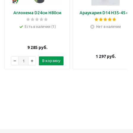
Аглонема D24см H80см
Араукария D14 H35-45 см
Есть в наличии (1)
Нет в наличии
9 285
руб.
1 297
руб.
В корзину