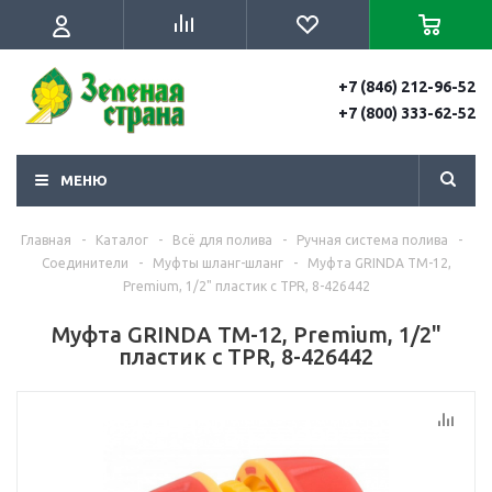
+7 (846) 212-96-52
+7 (800) 333-62-52
МЕНЮ
Главная
-
Каталог
-
Всё для полива
-
Ручная система полива
-
Соединители
-
Муфты шланг-шланг
-
Муфта GRINDA TM-12,
Premium, 1/2" пластик с TPR, 8-426442
Муфта GRINDA TM-12, Premium, 1/2"
пластик с TPR, 8-426442