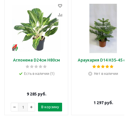
Аглонема D24см H80см
Араукария D14 H35-45 см
Есть в наличии (1)
Нет в наличии
9 285
руб.
1 297
руб.
В корзину