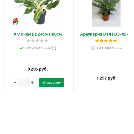
Аглонема D24см H80см
Араукария D14 H35-45 см
Есть в наличии (1)
Нет в наличии
9 285
руб.
1 297
руб.
В корзину