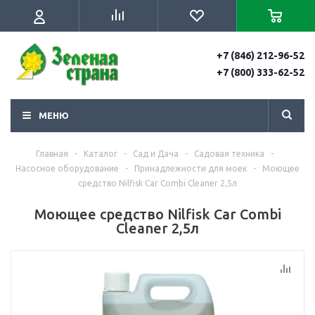
+7 (846) 212-96-52
+7 (800) 333-62-52
МЕНЮ
Главная
-
Каталог
-
Сад и Дача
-
Садовая техника
-
Насосное оборудование
-
Принадлежности для моек
-
Моющее
средство Nilfisk Car Combi Cleaner 2,5л
Моющее средство Nilfisk Car Combi
Cleaner 2,5л