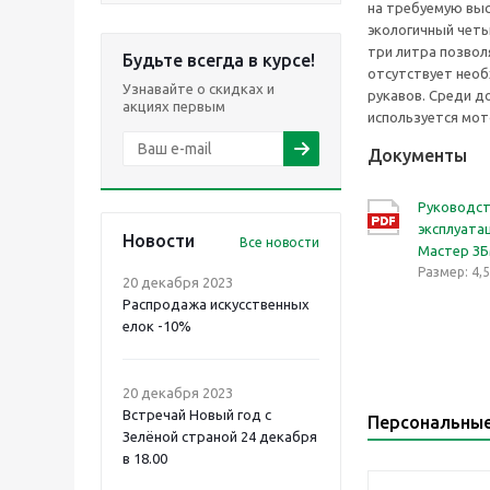
на требуемую выс
экологичный четы
три литра позвол
Будьте всегда в курсе!
отсутствует нео
Узнавайте о скидках и
рукавов. Среди д
акциях первым
используется мот
Документы
Руководст
эксплуата
Новости
Все новости
Мастер З
Размер: 4,
20 декабря 2023
Распродажа искусственных
елок -10%
20 декабря 2023
Встречай Новый год с
Персональны
Зелёной страной 24 декабря
в 18.00