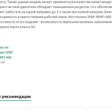
оту. Также данная модель может применяться в качестве нагнетающег
рехтактный двигатель обладает повышенным ресурсом, что обеспечив
яет работать на одной заправке до 3-х часов при полной нагрузке. Бл
бходимость в приготовлении рабочей смеси. Мотопомпа ЗУБР ЗБМП-60
остоинств этого изделия - возможность перекачки несильно загрязненн
орное масло класса SH.
во по
ции ЗУБР
БМП-600
5 мб
е рекомендации