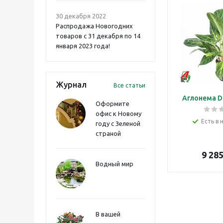
30 декабря 2022
Распродажа Новогодних
товаров с 31 декабря по 14
января 2023 года!
Журнал
Все статьи
Аглонема D
Оформите
офис к Новому
Есть в 
году с Зеленой
страной
9 28
Водный мир
В вашей