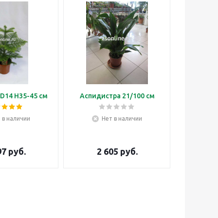
D14 H35-45 см
Аспидистра 21/100 см
Бонса
 в наличии
Нет в наличии
Н
97
руб.
2 605
руб.
3 