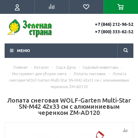
+7 (846) 212-96-52
+7 (800) 333-62-52
МЕНЮ
Главная
-
Каталог
-
Сад и Дача
-
Садовый инвентарь
-
Инструмент для уборки снега
-
Лопаты снеговые
-
Лопата
снеговая WOLF-Garten Multi-Star SN-M42 42х33 см с алюминиевым
черенком ZM-AD120
Лопата снеговая WOLF-Garten Multi-Star
SN-M42 42х33 см с алюминиевым
черенком ZM-AD120